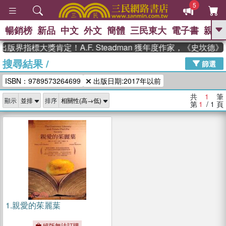
5
暢銷榜
新品
中文
外文
簡體
三民東大
電子書
親子
GO
出版界指標大獎肯定！A.F. Steadman 獲年度作家，《史坎
搜尋結果
/
、
熱搜：
東野圭吾
高希均教授回憶錄
篩選
、
、
、
The Odyssey
父親節
如果歷
ISBN：9789573264699
出版日期:2017年以前
、
、
史是一群喵
暑期推薦
國際布克
、
、
獎 臺灣漫遊錄
方念華
台灣的李
共
1
筆
顯示
排序
、
、
登輝時代
數學女孩：黎曼猜想
第
1
/ 1
頁
偉大的迷走神經
1.
親愛的茱麗葉
絕版無法訂購