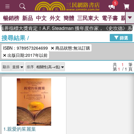
5
暢銷榜
新品
中文
外文
簡體
三民東大
電子書
親子
GO
界指標大獎肯定！A.F. Steadman 獲年度作家，《史坎德》
搜尋結果
/
、
熱搜：
東野圭吾
高希均教授回憶錄
篩選
、
、
、
The Odyssey
父親節
如果歷
ISBN：9789573264699
商品狀態:無法訂購
、
、
史是一群喵
暑期推薦
國際布克
、
、
出版日期:2017年以前
獎 臺灣漫遊錄
方念華
台灣的李
、
、
登輝時代
數學女孩：黎曼猜想
共
1
筆
顯示
排序
偉大的迷走神經
第
1
/ 1
頁
1.
親愛的茱麗葉