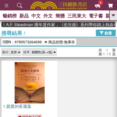
5
暢銷榜
新品
中文
外文
簡體
三民東大
電子書
親子
GO
A.F. Steadman 獲年度作家，《史坎德》系列帶你踏上熱血
搜尋結果
/
、
熱搜：
東野圭吾
高希均教授回憶錄
篩選
、
、
、
The Odyssey
父親節
如果歷
ISBN：9789573264699
商品狀態:無庫存
、
、
史是一群喵
暑期推薦
國際布克
、
、
獎 臺灣漫遊錄
方念華
台灣的李
共
1
筆
顯示
排序
、
、
登輝時代
數學女孩：黎曼猜想
第
1
/ 1
頁
偉大的迷走神經
1.
親愛的茱麗葉
絕版無法訂購