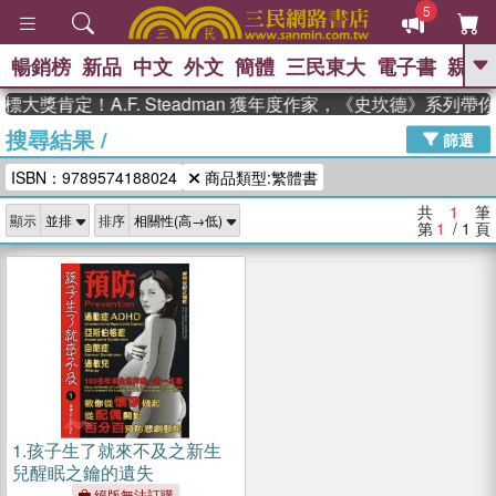
5
暢銷榜
新品
中文
外文
簡體
三民東大
電子書
親子
GO
大獎肯定！A.F. Steadman 獲年度作家，《史坎德》系列帶
搜尋結果
/
、
、
熱搜：
東野圭吾
The Odyssey
篩選
、
、
父親節
如果歷史是一群喵
暑期
ISBN：9789574188024
商品類型:繁體書
、
、
推薦
國際布克獎 臺灣漫遊錄
方
、
、
念華
台灣的李登輝時代
數學女
共
1
筆
顯示
排序
、
孩：黎曼猜想
偉大的迷走神經
第
1
/ 1
頁
1.
孩子生了就來不及之新生
兒醒眠之鑰的遺失
絕版無法訂購