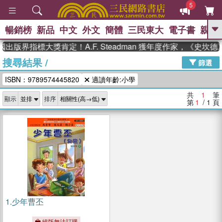
5
暢銷榜
新品
中文
外文
簡體
三民東大
電子書
親子
GO
國出版界指標大獎肯定！A.F. Steadman 獲年度作家，《史
搜尋結果
/
、
、
熱搜：
東野圭吾
The Odyssey
篩選
、
、
父親節
如果歷史是一群喵
暑期
ISBN：9789574445820
適讀年齡:小學
、
、
推薦
國際布克獎 臺灣漫遊錄
方
、
、
念華
台灣的李登輝時代
數學女
共
1
筆
顯示
排序
、
孩：黎曼猜想
偉大的迷走神經
第
1
/ 1
頁
1.
少年曹丕
絕版無法訂購