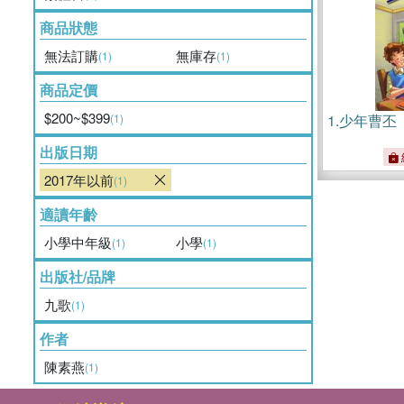
商品狀態
無法訂購
無庫存
(1)
(1)
商品定價
$200~$399
(1)
1.
少年曹丕
出版日期
2017年以前
(1)
適讀年齡
小學中年級
小學
(1)
(1)
出版社/品牌
九歌
(1)
作者
陳素燕
(1)