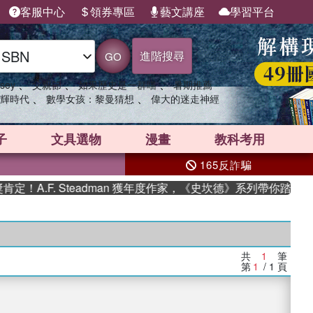
客服中心
領券專區
藝文講座
學習平台
進階搜尋
GO
、
、
、
sey
父親節
如果歷史是一群喵
暑期推薦
、
、
輝時代
數學女孩：黎曼猜想
偉大的迷走神經
子
文具選物
漫畫
教科考用
165反詐騙
A.F. Steadman 獲年度作家，《史坎德》系列帶你踏上熱
共
1
筆
第
1
/ 1
頁