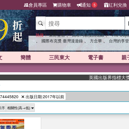
會員專區
購物車
通知
紅利兌換
5
、
、
熱搜：
東野圭吾
高希均教授回憶錄
The Odys
、
、
、
國際布克獎 臺灣漫遊錄
方念華
台灣的李登
文
簡體
三民東大
電子書
親
英國出版界指標大獎肯定！
/
74445820
出版日期:2017年以前
排序