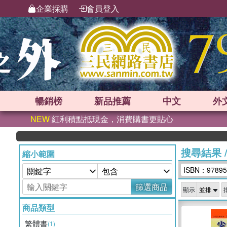
企業採購
會員登入
暢銷榜
新品
推薦
中文
外
NEW
紅利積點抵現金，消費購書更貼心
搜尋結果
縮小範圍
ISBN：97895
篩選商品
顯示
商品類型
繁體書
(1)