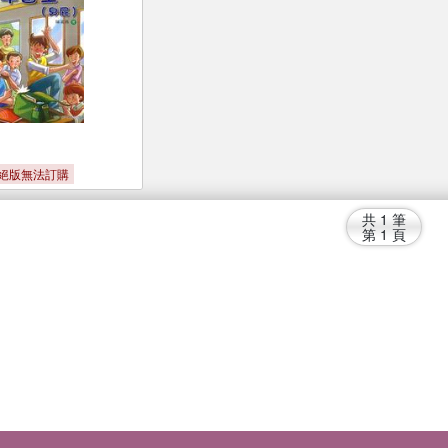
絕版無法訂購
共
1
筆
第
1
頁