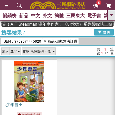
5
暢銷榜
新品
中文
外文
簡體
三民東大
電子書
親子
GO
！A.F. Steadman 獲年度作家，《史坎德》系列帶你踏上熱
搜尋結果
/
、
熱搜：
東野圭吾
高希均教授回憶錄
篩選
、
、
、
The Odyssey
父親節
如果歷
ISBN：9789574445820
商品狀態:無法訂購
、
、
史是一群喵
暑期推薦
國際布克
、
、
獎 臺灣漫遊錄
方念華
台灣的李
共
1
筆
顯示
排序
、
、
登輝時代
數學女孩：黎曼猜想
第
1
/ 1
頁
偉大的迷走神經
1.
少年曹丕
絕版無法訂購