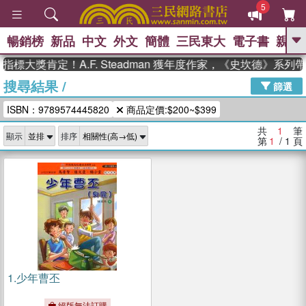
5
暢銷榜
新品
中文
外文
簡體
三民東大
電子書
親子
GO
指標大獎肯定！A.F. Steadman 獲年度作家，《史坎德》系
搜尋結果
/
、
熱搜：
東野圭吾
高希均教授回憶錄
篩選
、
、
、
The Odyssey
父親節
如果歷
ISBN：9789574445820
商品定價:$200~$399
、
、
史是一群喵
暑期推薦
國際布克
、
、
獎 臺灣漫遊錄
方念華
台灣的李
共
1
筆
顯示
排序
、
、
登輝時代
數學女孩：黎曼猜想
第
1
/ 1
頁
偉大的迷走神經
1.
少年曹丕
絕版無法訂購