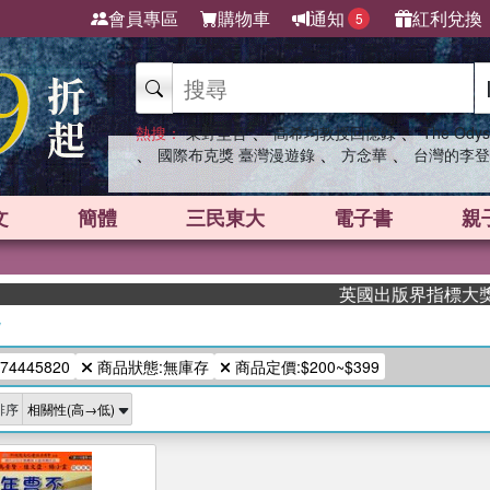
會員專區
購物車
通知
紅利兌換
5
、
、
熱搜：
東野圭吾
高希均教授回憶錄
The Odys
、
、
、
國際布克獎 臺灣漫遊錄
方念華
台灣的李登
文
簡體
三民東大
電子書
親
英國出版界指標大獎肯定
/
74445820
商品狀態:無庫存
商品定價:$200~$399
排序