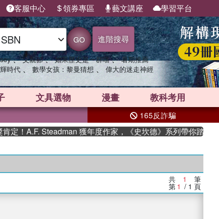
客服中心
領券專區
藝文講座
學習平台
進階搜尋
GO
、
、
、
sey
父親節
如果歷史是一群喵
暑期推薦
、
、
輝時代
數學女孩：黎曼猜想
偉大的迷走神經
子
文具選物
漫畫
教科考用
165反詐騙
！A.F. Steadman 獲年度作家，《史坎德》系列帶你踏上熱
共
1
筆
第
1
/ 1
頁