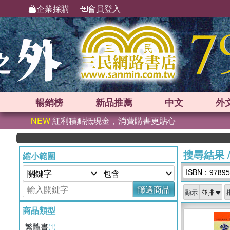
企業採購
會員登入
暢銷榜
新品
推薦
中文
外
NEW
紅利積點抵現金，消費購書更貼心
搜尋結果
縮小範圍
ISBN：97895
篩選商品
顯示
商品類型
繁體書
(1)