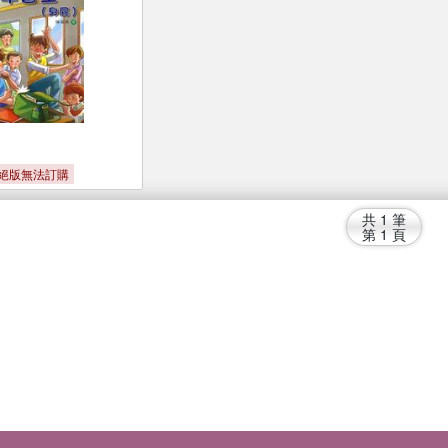
絕版無法訂購
共
1
筆
第
1
頁