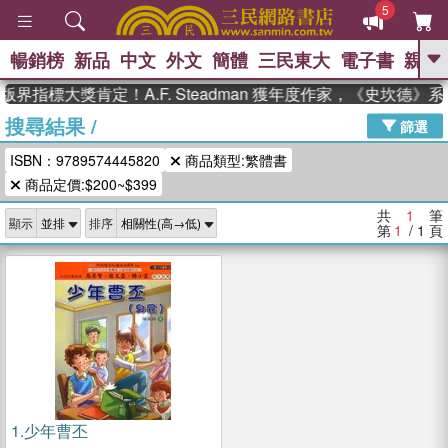
5
暢銷榜
新品
中文
外文
簡體
三民東大
電子書
親子
GO
版界指標大獎肯定！A.F. Steadman 獲年度作家，《史坎德
搜尋結果
/
、
熱搜：
東野圭吾
高希均教授回憶錄
篩選
、
、
、
The Odyssey
父親節
如果歷
ISBN：9789574445820
商品類型:繁體書
、
、
史是一群喵
暑期推薦
國際布克
、
、
商品定價:$200~$399
獎 臺灣漫遊錄
方念華
台灣的李
、
、
登輝時代
數學女孩：黎曼猜想
共
1
筆
顯示
排序
偉大的迷走神經
第
1
/ 1
頁
1.
少年曹丕