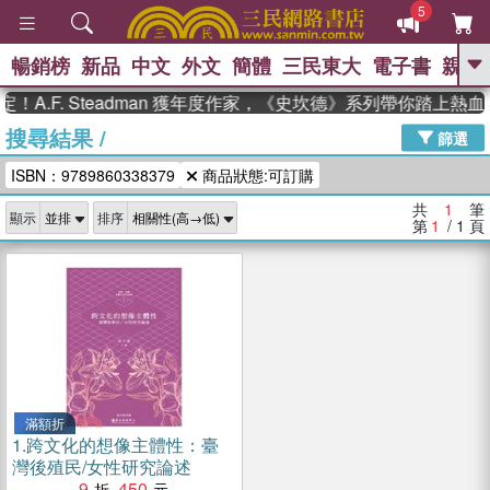
5
暢銷榜
新品
中文
外文
簡體
三民東大
電子書
親子
GO
A.F. Steadman 獲年度作家，《史坎德》系列帶你踏上熱
搜尋結果
/
、
熱搜：
東野圭吾
高希均教授回憶錄
篩選
、
、
、
The Odyssey
父親節
如果歷
ISBN：9789860338379
商品狀態:可訂購
、
、
史是一群喵
暑期推薦
國際布克
、
、
獎 臺灣漫遊錄
方念華
台灣的李
共
1
筆
顯示
排序
、
、
登輝時代
數學女孩：黎曼猜想
第
1
/ 1
頁
偉大的迷走神經
滿額折
1.
跨文化的想像主體性：臺
灣後殖民/女性研究論述
9
450