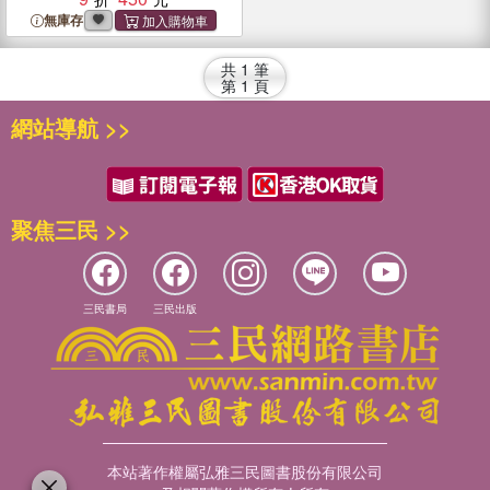
無庫存
共
1
筆
第
1
頁
網站導航 >>
聚焦三民 >>
三民書局
三民出版
本站著作權屬弘雅三民圖書股份有限公司