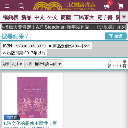
5
暢銷榜
新品
中文
外文
簡體
三民東大
電子書
親子
GO
指標大獎肯定！A.F. Steadman 獲年度作家，《史坎德》系
搜尋結果
/
、
熱搜：
東野圭吾
高希均教授回憶錄
篩選
、
、
、
The Odyssey
父親節
如果歷
ISBN：9789860338379
商品定價:$400~$599
、
、
史是一群喵
暑期推薦
國際布克
、
、
出版日期:2017年以前
獎 臺灣漫遊錄
方念華
台灣的李
、
、
登輝時代
數學女孩：黎曼猜想
共
1
筆
顯示
排序
偉大的迷走神經
第
1
/ 1
頁
滿額折
1.
跨文化的想像主體性：臺