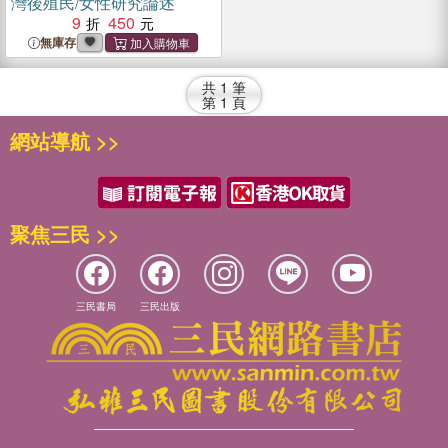
灣後殖民/女性研究論述
9
450
無庫存
共
1
筆
第
1
頁
網站導航 >>
聚焦三民 >>
三民書局
三民出版