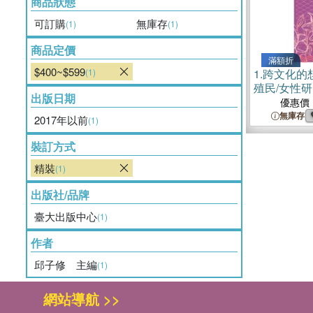
商品狀態
可訂購
無庫存
(1)
(1)
商品定價
滿額折
$400~$599
(1)
1.
跨文化的
殖民/女性
出版日期
優惠價
無庫存
2017年以前
(1)
裝訂方式
精裝
(1)
出版社/品牌
臺大出版中心
(1)
作者
邱子修 主編
(1)
網站導航 >>