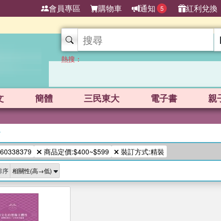
會員專區
購物車
通知
紅利兌換
5
熱搜：
文
簡體
三民東大
電子書
親
/
60338379
商品定價:$400~$599
裝訂方式:精裝
排序