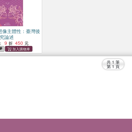
想像主體性：臺灣後
研究論述
9
450
：
共
1
筆
第
1
頁