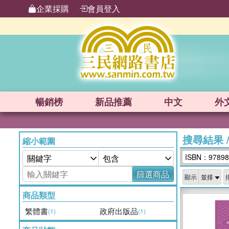
企業採購
會員登入
暢銷榜
新品
推薦
中文
外
搜尋結果
縮小範圍
ISBN：97898
篩選商品
顯示
商品類型
繁體書
政府出版品
(1)
(1)