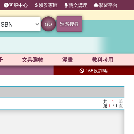
客服中心
領券專區
藝文講座
學習平台
進階搜尋
GO
子
文具選物
漫畫
教科考用
165反詐騙
共
1
筆
第
1
/ 1
頁