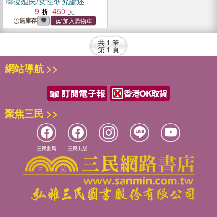
灣後殖民/女性研究論述
9
450
無庫存
共
1
筆
第
1
頁
網站導航 >>
聚焦三民 >>
三民書局
三民出版