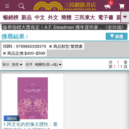
5
暢銷榜
新品
中文
外文
簡體
三民東大
電子書
親子
GO
版界指標大獎肯定！A.F. Steadman 獲年度作家，《史坎德
搜尋結果
/
、
熱搜：
東野圭吾
高希均教授回憶錄
篩選
、
、
、
The Odyssey
父親節
花開錦
ISBN：9789860338379
商品類型:繁體書
、
、
、
繡
暑期推薦
方念華
台灣的
、
商品定價:$400~$599
李登輝時代
數學女孩：黎曼猜想
、
、
偉大的迷走神經
如果歷史是一
共
1
筆
、
顯示
排序
群喵
臺灣漫遊錄
第
1
/ 1
頁
滿額折
1.
跨文化的想像主體性：臺