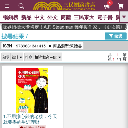
5
暢銷榜
新品
中文
外文
簡體
三民東大
電子書
親子
GO
版界指標大獎肯定！A.F. Steadman 獲年度作家，《史坎德
搜尋結果
/
、
熱搜：
東野圭吾
高希均教授回憶錄
篩選
、
、
、
The Odyssey
父親節
如果歷
ISBN：9789861341415
商品類型:繁體書
、
、
史是一群喵
暑期推薦
國際布克
、
、
獎 臺灣漫遊錄
方念華
台灣的李
共
1
筆
顯示
排序
、
、
登輝時代
數學女孩：黎曼猜想
第
1
/ 1
頁
偉大的迷走神經
1.
不用擔心錢的老後：今天
就要學的生涯理財
絕版無法訂購