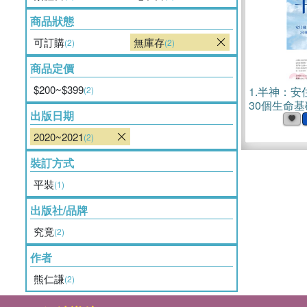
商品狀態
可訂購
無庫存
(2)
(2)
商品定價
$200~$399
(2)
1.
半神：安
30個生命基
出版日期
2020~2021
(2)
裝訂方式
平裝
(1)
出版社/品牌
究竟
(2)
作者
熊仁謙
(2)