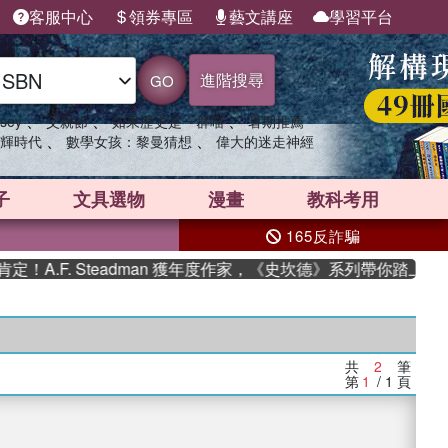
客服中心
領券專區
藝文講座
學習平台
進階搜尋
GO
、
、
、
sey
父親節
如果歷史是一群喵
暑期推薦
、
、
輝時代
數學女孩：黎曼猜想
偉大的迷走神經
子
文具選物
漫畫
教科考用
165反詐騙
A.F. Steadman 獲年度作家，《史坎德》系列帶你踏上熱血
共
2
筆
第
1
/ 1
頁