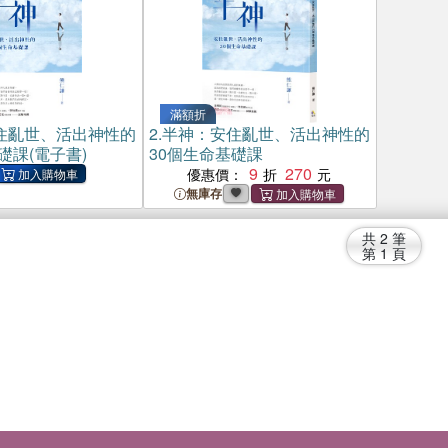
滿額折
住亂世、活出神性的
2.
半神：安住亂世、活出神性的
礎課(電子書)
30個生命基礎課
9
270
優惠價：
無庫存
共
2
筆
第
1
頁