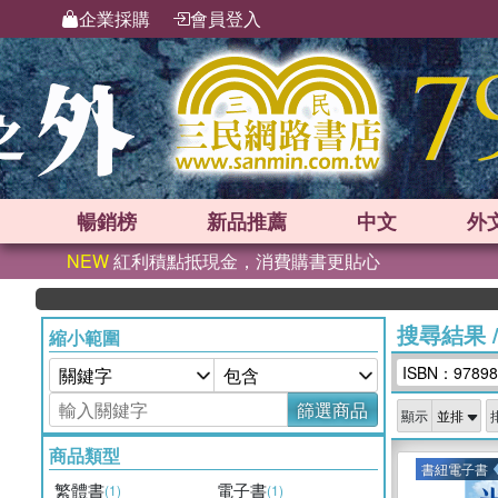
企業採購
會員登入
暢銷榜
新品
推薦
中文
外
NEW
紅利積點抵現金，消費購書更貼心
搜尋結果
縮小範圍
ISBN：97898
篩選商品
顯示
商品類型
書紐電子書
繁體書
電子書
(1)
(1)