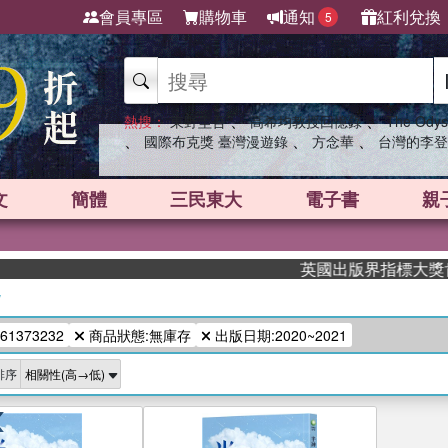
會員專區
購物車
通知
紅利兌換
5
、
、
熱搜：
東野圭吾
高希均教授回憶錄
The Odys
、
、
、
國際布克獎 臺灣漫遊錄
方念華
台灣的李登
文
簡體
三民東大
電子書
親
英國出版界指標大獎肯定！
/
61373232
商品狀態:無庫存
出版日期:2020~2021
排序