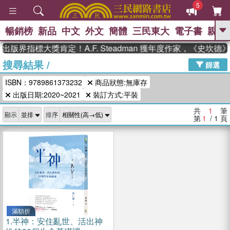
5
暢銷榜
新品
中文
外文
簡體
三民東大
電子書
親子
GO
出版界指標大獎肯定！A.F. Steadman 獲年度作家，《史坎
搜尋結果
/
、
、
熱搜：
東野圭吾
The Odyssey
篩選
、
如果歷史是一群喵
國際布克獎 臺灣
ISBN：9789861373232
商品狀態:無庫存
、
、
漫遊錄
方念華
台灣的李登輝時
、
、
出版日期:2020~2021
裝訂方式:平裝
代
數學女孩：黎曼猜想
偉大的
迷走神經
共
1
筆
顯示
排序
第
1
/ 1
頁
滿額折
1.
半神：安住亂世、活出神