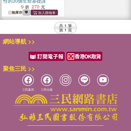
性的30個生命基礎課
9
270
無庫存
共
1
筆
第
1
頁
網站導航 >>
聚焦三民 >>
三民書局
三民出版