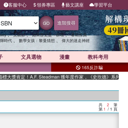
客服中心
領券專區
藝文講座
學習平台
進階搜尋
GO
、
、
、
sey
父親節
如果歷史是一群喵
暑期推薦
、
、
輝時代
數學女孩：黎曼猜想
偉大的迷走神經
子
文具選物
漫畫
教科考用
165反詐騙
獎肯定！A.F. Steadman 獲年度作家，《史坎德》系列帶你
共
2
筆
第
1
/ 1
頁