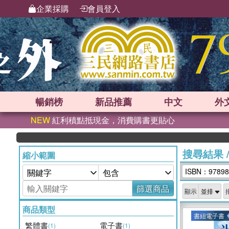
企業採購
會員登入
暢銷榜
新品
推薦
中文
外
NEW
紅利積點抵現金，消費購書更貼心
搜尋結果
縮小範圍
ISBN：97898
篩選商品
顯示
商品類型
書紐電子書
繁體書
電子書
(1)
(1)