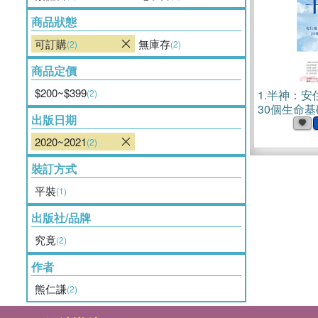
商品狀態
可訂購
無庫存
(2)
(2)
商品定價
$200~$399
(2)
1.
半神：安
30個生命基
出版日期
2020~2021
(2)
裝訂方式
平裝
(1)
出版社/品牌
究竟
(2)
作者
熊仁謙
(2)