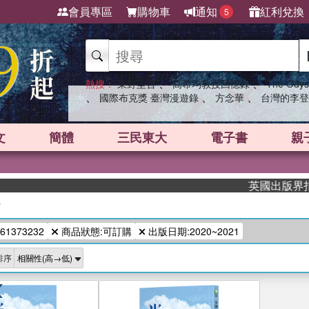
會員專區
購物車
通知
紅利兌換
5
、
、
熱搜：
東野圭吾
高希均教授回憶錄
The Odys
、
、
、
國際布克獎 臺灣漫遊錄
方念華
台灣的李登
文
簡體
三民東大
電子書
親
英國出版界指標大
/
61373232
商品狀態:可訂購
出版日期:2020~2021
排序