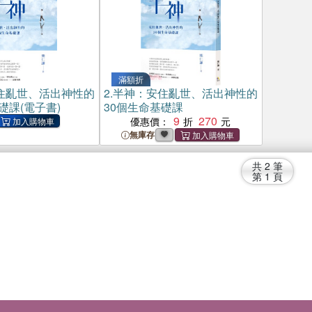
滿額折
住亂世、活出神性的
2.
半神：安住亂世、活出神性的
礎課(電子書)
30個生命基礎課
9
270
優惠價：
無庫存
共
2
筆
第
1
頁