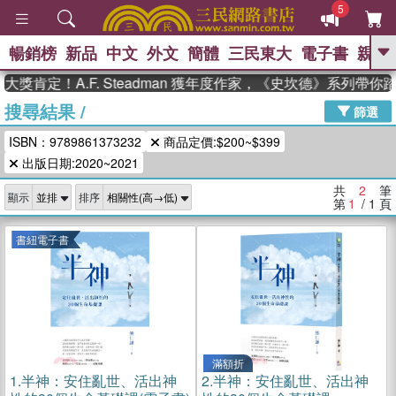
5
暢銷榜
新品
中文
外文
簡體
三民東大
電子書
親子
GO
獎肯定！A.F. Steadman 獲年度作家，《史坎德》系列帶你
搜尋結果
/
、
熱搜：
東野圭吾
高希均教授回憶錄
篩選
、
、
、
The Odyssey
父親節
如果歷
ISBN：9789861373232
商品定價:$200~$399
、
、
史是一群喵
暑期推薦
國際布克
、
、
出版日期:2020~2021
獎 臺灣漫遊錄
方念華
台灣的李
、
、
登輝時代
數學女孩：黎曼猜想
共
2
筆
顯示
排序
偉大的迷走神經
第
1
/ 1
頁
書紐電子書
滿額折
1.
半神：安住亂世、活出神
2.
半神：安住亂世、活出神