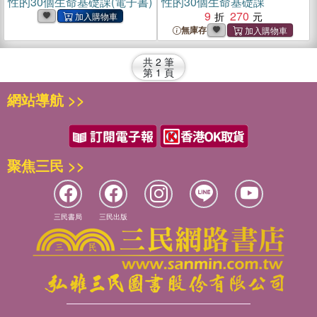
性的30個生命基礎課(電子書)
性的30個生命基礎課
9
270
無庫存
共
2
筆
第
1
頁
網站導航 >>
聚焦三民 >>
三民書局
三民出版