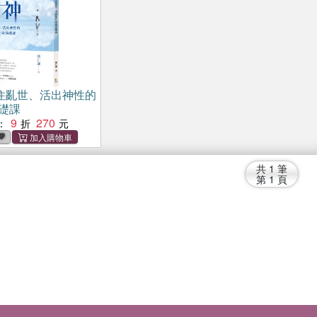
住亂世、活出神性的
基礎課
9
270
：
共
1
筆
第
1
頁