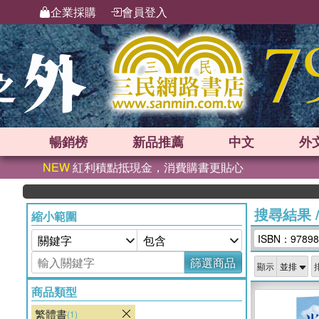
企業採購
會員登入
暢銷榜
新品
推薦
中文
外
NEW
紅利積點抵現金，消費購書更貼心
搜尋結果
縮小範圍
ISBN：97898
篩選商品
顯示
商品類型
繁體書
(1)