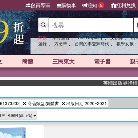
會員專區
購物車
通知
紅利兌換
5
、
、
、
熱搜：
東野圭吾
The Odyssey
父親節
如
、
、
、
遊錄
方念華
台灣的李登輝時代
數學女孩：
文
簡體
三民東大
電子書
親
英國出版界指標大獎肯
/
61373232
商品類型:繁體書
出版日期:2020~2021
排序