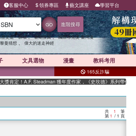
客服中心
領券專區
藝文講座
學習平台
進階搜尋
GO
、
、
果歷史是一群喵
暑期推薦
國際布克獎 臺灣漫
、
黎曼猜想
偉大的迷走神經
子
文具選物
漫畫
教科考用
165反詐騙
定！A.F. Steadman 獲年度作家，《史坎德》系列帶你踏
共
1
筆
第
1
/ 1
頁