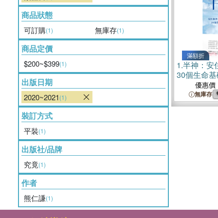
商品狀態
可訂購
無庫存
(1)
(1)
商品定價
滿額折
$200~$399
(1)
1.
半神：安
30個生命
出版日期
優惠價
無庫存
2020~2021
(1)
裝訂方式
平裝
(1)
出版社/品牌
究竟
(1)
作者
熊仁謙
(1)