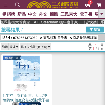
5
暢銷榜
新品
中文
外文
簡體
三民東大
電子書
親子
GO
版界指標大獎肯定！A.F. Steadman 獲年度作家，《史坎德
搜尋結果
/
、
熱搜：
東野圭吾
高希均教授回憶錄
篩選
、
、
、
The Odyssey
父親節
如果歷
ISBN：9789861373232
商品類型:電子書
商品狀態:可訂購
、
、
史是一群喵
暑期推薦
國際布克
、
、
獎 臺灣漫遊錄
方念華
台灣的李
共
1
筆
顯示
排序
、
、
登輝時代
數學女孩：黎曼猜想
第
1
/ 1
頁
偉大的迷走神經
書紐電子書
1.
半神：安住亂世、活出神
性的30個生命基礎課(電子書)