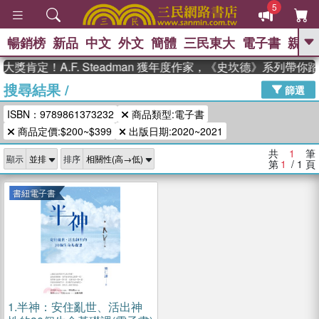
5
暢銷榜
新品
中文
外文
簡體
三民東大
電子書
親子
GO
獎肯定！A.F. Steadman 獲年度作家，《史坎德》系列帶你
搜尋結果
/
、
、
熱搜：
東野圭吾
The Odyssey
篩選
、
、
父親節
如果歷史是一群喵
暑期
ISBN：9789861373232
商品類型:電子書
、
、
推薦
國際布克獎 臺灣漫遊錄
方
、
、
商品定價:$200~$399
出版日期:2020~2021
念華
台灣的李登輝時代
數學女
、
孩：黎曼猜想
偉大的迷走神經
共
1
筆
顯示
排序
第
1
/ 1
頁
書紐電子書
1.
半神：安住亂世、活出神