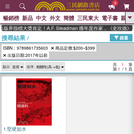
5
暢銷榜
新品
中文
外文
簡體
三民東大
電子書
親子
GO
出版界指標大獎肯定！A.F. Steadman 獲年度作家，《史坎
搜尋結果
/
、
熱搜：
東野圭吾
高希均教授回憶錄
篩選
、
、
、
The Odyssey
父親節
如果歷
ISBN：9789861735603
商品定價:$200~$399
、
、
史是一群喵
暑期推薦
國際布克
、
、
出版日期:2017年以前
獎 臺灣漫遊錄
方念華
台灣的李
、
、
登輝時代
數學女孩：黎曼猜想
共
1
筆
顯示
排序
偉大的迷走神經
第
1
/ 1
頁
1.
堅硬如水