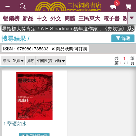
5
暢銷榜
新品
中文
外文
簡體
三民東大
電子書
親子
GO
界指標大獎肯定！A.F. Steadman 獲年度作家，《史坎德》
搜尋結果
/
、
、
熱搜：
東野圭吾
The Odyssey
篩選
、
、
父親節
如果歷史是一群喵
暑期
ISBN：9789861735603
商品狀態:可訂購
、
、
推薦
國際布克獎 臺灣漫遊錄
方
、
、
念華
台灣的李登輝時代
數學女
共
1
筆
顯示
排序
、
孩：黎曼猜想
偉大的迷走神經
第
1
/ 1
頁
1.
堅硬如水
到貨時通知我