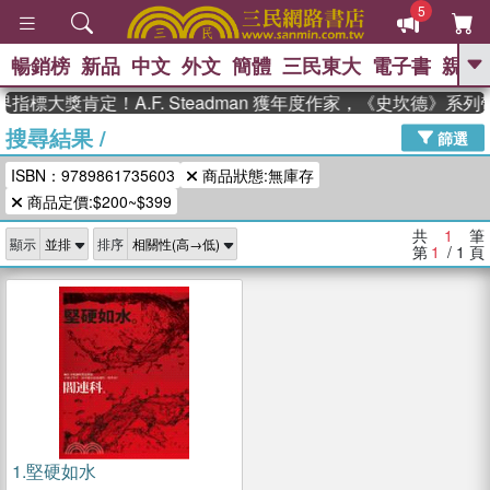
5
暢銷榜
新品
中文
外文
簡體
三民東大
電子書
親子
GO
指標大獎肯定！A.F. Steadman 獲年度作家，《史坎德》系
搜尋結果
/
、
熱搜：
東野圭吾
高希均教授回憶錄
篩選
、
、
、
The Odyssey
父親節
如果歷
ISBN：9789861735603
商品狀態:無庫存
、
、
史是一群喵
暑期推薦
國際布克
、
、
商品定價:$200~$399
獎 臺灣漫遊錄
方念華
台灣的李
、
、
登輝時代
數學女孩：黎曼猜想
共
1
筆
顯示
排序
偉大的迷走神經
第
1
/ 1
頁
1.
堅硬如水