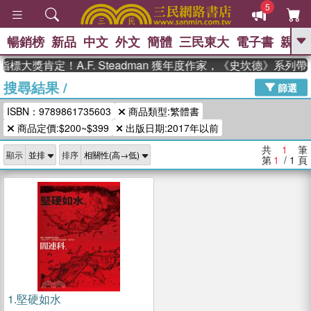
5
暢銷榜
新品
中文
外文
簡體
三民東大
電子書
親子
GO
標大獎肯定！A.F. Steadman 獲年度作家，《史坎德》系列
搜尋結果
/
、
、
熱搜：
東野圭吾
The Odyssey
篩選
、
、
父親節
如果歷史是一群喵
暑期
ISBN：9789861735603
商品類型:繁體書
、
、
推薦
國際布克獎 臺灣漫遊錄
方
、
、
商品定價:$200~$399
出版日期:2017年以前
念華
台灣的李登輝時代
數學女
、
孩：黎曼猜想
偉大的迷走神經
共
1
筆
顯示
排序
第
1
/ 1
頁
1.
堅硬如水