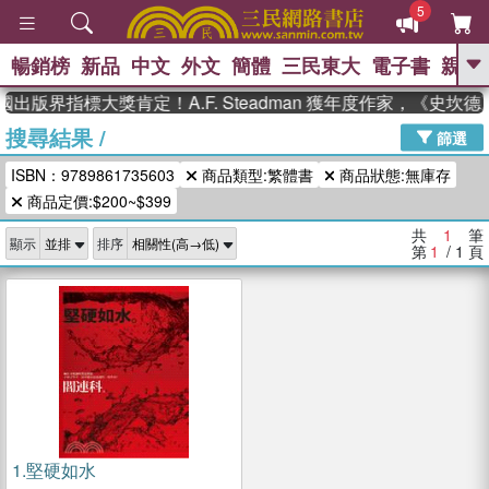
5
暢銷榜
新品
中文
外文
簡體
三民東大
電子書
親子
GO
國出版界指標大獎肯定！A.F. Steadman 獲年度作家，《史
搜尋結果
/
、
熱搜：
東野圭吾
高希均教授回憶錄
篩選
、
、
、
The Odyssey
父親節
如果歷
ISBN：9789861735603
商品類型:繁體書
商品狀態:無庫存
、
、
史是一群喵
暑期推薦
國際布克
、
、
商品定價:$200~$399
獎 臺灣漫遊錄
方念華
台灣的李
、
、
登輝時代
數學女孩：黎曼猜想
共
1
筆
顯示
排序
偉大的迷走神經
第
1
/ 1
頁
1.
堅硬如水