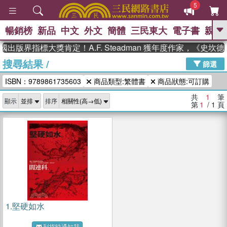
5
暢銷榜
新品
中文
外文
簡體
三民東大
電子書
親子
GO
國出版界指標大獎肯定！A.F. Steadman 獲年度作家，《史
搜尋結果
/
、
、
熱搜：
東野圭吾
The Odyssey
篩選
、
、
父親節
如果歷史是一群喵
暑期
ISBN：9789861735603
商品類型:繁體書
商品狀態:可訂購
、
、
推薦
國際布克獎 臺灣漫遊錄
方
、
、
念華
台灣的李登輝時代
數學女
共
1
筆
顯示
排序
、
孩：黎曼猜想
偉大的迷走神經
第
1
/ 1
頁
1.
堅硬如水
到貨時通知我