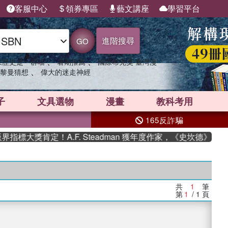
客服中心
領券專區
藝文講座
學習平台
進階搜尋
GO
、
、
果歷史是一群喵
暑期推薦
國際布克獎 臺灣漫
、
黎曼猜想
偉大的迷走神經
子
文具選物
漫畫
教科考用
165反詐騙
指標大獎肯定！A.F. Steadman 獲年度作家，《史坎德》系
共
1
筆
第
1
/ 1
頁