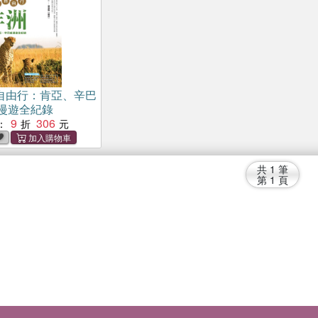
自由行：肯亞、辛巴
漫遊全紀錄
9
306
：
共
1
筆
第
1
頁