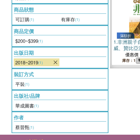
商品狀態
可訂購
有庫存
(1)
(1)
商品定價
滿額折
$200~$399
(1)
1.
非洲親子
威、贊比亞
出版日期
優惠價
庫存：1
2018~2019
(1)
裝訂方式
平裝
(1)
出版社/品牌
華成圖書
(1)
作者
蔡晉甄
(1)