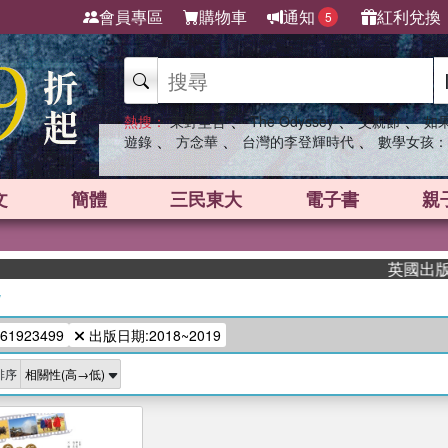
會員專區
購物車
通知
紅利兌換
5
、
、
、
熱搜：
東野圭吾
The Odyssey
父親節
如
、
、
、
遊錄
方念華
台灣的李登輝時代
數學女孩：
文
簡體
三民東大
電子書
親
英國出版界
/
61923499
出版日期:2018~2019
排序