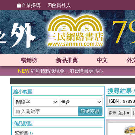
企業採購
會員登入
暢銷榜
新品
推薦
中文
外
NEW
紅利積點抵現金，消費購書更貼心
搜尋結果
縮小範圍
ISBN：97898
篩選商品
顯示
商品類型
繁體書
(1)