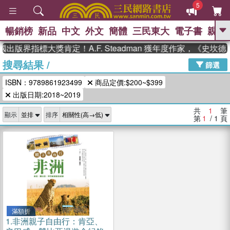
5
暢銷榜
新品
中文
外文
簡體
三民東大
電子書
親子
GO
國出版界指標大獎肯定！A.F. Steadman 獲年度作家，《史
搜尋結果
/
、
熱搜：
東野圭吾
高希均教授回憶錄
篩選
、
、
、
The Odyssey
父親節
如果歷
ISBN：9789861923499
商品定價:$200~$399
、
、
史是一群喵
暑期推薦
國際布克
、
、
出版日期:2018~2019
獎 臺灣漫遊錄
方念華
台灣的李
、
、
登輝時代
數學女孩：黎曼猜想
共
1
筆
顯示
排序
偉大的迷走神經
第
1
/ 1
頁
滿額折
1.
非洲親子自由行：肯亞、