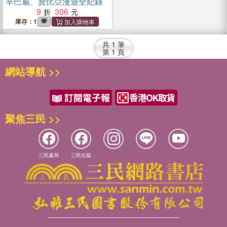
辛巴威、贊比亞漫遊全紀錄
9
306
庫存：1
共
1
筆
第
1
頁
網站導航 >>
聚焦三民 >>
三民書局
三民出版