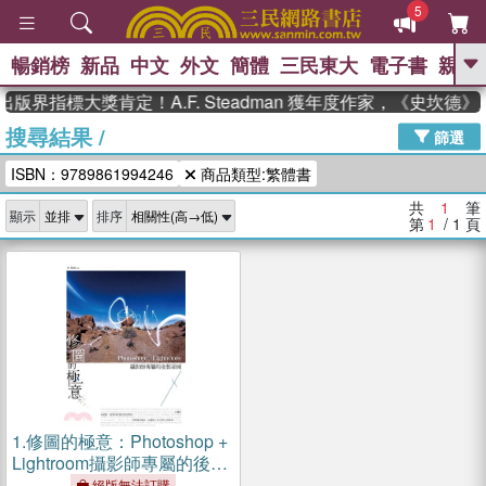
5
暢銷榜
新品
中文
外文
簡體
三民東大
電子書
親子
GO
出版界指標大獎肯定！A.F. Steadman 獲年度作家，《史坎
搜尋結果
/
、
熱搜：
東野圭吾
高希均教授回憶錄
篩選
、
、
、
The Odyssey
父親節
如果歷
ISBN：9789861994246
商品類型:繁體書
、
、
史是一群喵
暑期推薦
國際布克
、
、
獎 臺灣漫遊錄
方念華
台灣的李
共
1
筆
顯示
排序
、
、
登輝時代
數學女孩：黎曼猜想
第
1
/ 1
頁
偉大的迷走神經
1.
修圖的極意：Photoshop +
Lightroom攝影師專屬的後製
領域
絕版無法訂購