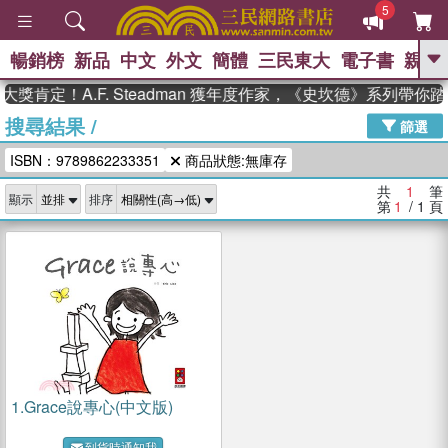
5
暢銷榜
新品
中文
外文
簡體
三民東大
電子書
親子
GO
獎肯定！A.F. Steadman 獲年度作家，《史坎德》系列帶你
搜尋結果
/
、
熱搜：
東野圭吾
高希均教授回憶錄
篩選
、
、
、
The Odyssey
父親節
如果歷
ISBN：9789862233351
商品狀態:無庫存
、
、
史是一群喵
暑期推薦
國際布克
、
、
獎 臺灣漫遊錄
方念華
台灣的李
共
1
筆
顯示
排序
、
、
登輝時代
數學女孩：黎曼猜想
第
1
/ 1
頁
偉大的迷走神經
1.
Grace說專心(中文版)
到貨時通知我