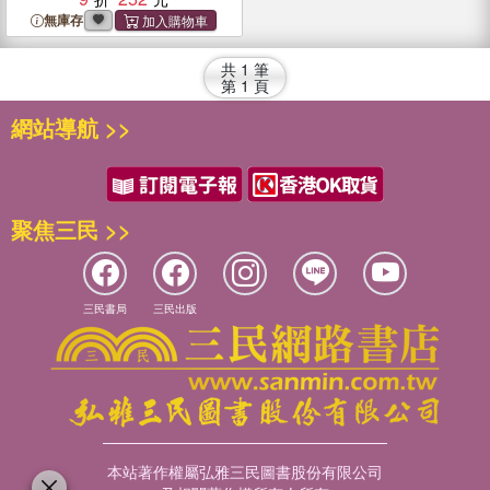
無庫存
共
1
筆
第
1
頁
網站導航 >>
聚焦三民 >>
三民書局
三民出版
本站著作權屬弘雅三民圖書股份有限公司