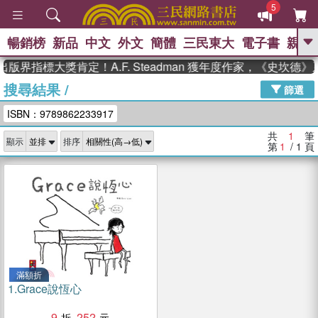
5
暢銷榜
新品
中文
外文
簡體
三民東大
電子書
親子
GO
版界指標大獎肯定！A.F. Steadman 獲年度作家，《史坎
搜尋結果
/
、
、
熱搜：
東野圭吾
The Odyssey
篩選
、
、
父親節
如果歷史是一群喵
暑期
ISBN：9789862233917
、
、
推薦
國際布克獎 臺灣漫遊錄
方
、
、
念華
台灣的李登輝時代
數學女
共
1
筆
顯示
排序
、
孩：黎曼猜想
偉大的迷走神經
第
1
/ 1
頁
滿額折
1.
Grace說恆心
9
252