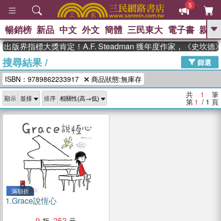
5
暢銷榜
新品
中文
外文
簡體
三民東大
電子書
親子
GO
出版界指標大獎肯定！A.F. Steadman 獲年度作家，《史坎
搜尋結果
/
、
熱搜：
東野圭吾
高希均教授回憶錄
篩選
、
、
、
The Odyssey
父親節
如果歷
ISBN：9789862233917
商品狀態:無庫存
、
、
史是一群喵
暑期推薦
國際布克
、
、
獎 臺灣漫遊錄
方念華
台灣的李
共
1
筆
顯示
排序
、
、
登輝時代
數學女孩：黎曼猜想
第
1
/ 1
頁
偉大的迷走神經
滿額折
1.
Grace說恆心
9
252