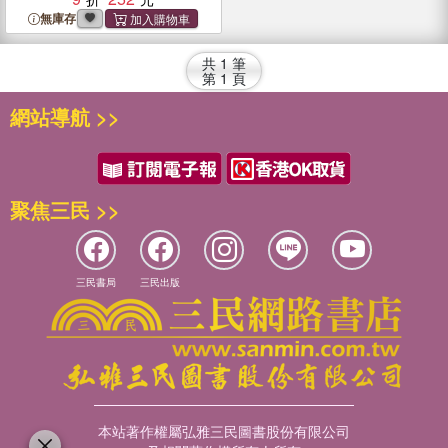
無庫存
共
1
筆
第
1
頁
網站導航 >>
聚焦三民 >>
三民書局
三民出版
本站著作權屬弘雅三民圖書股份有限公司