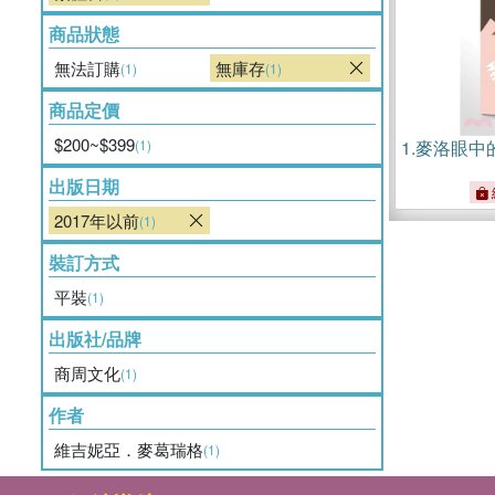
商品狀態
無法訂購
無庫存
(1)
(1)
商品定價
$200~$399
(1)
1.
麥洛眼中
出版日期
2017年以前
(1)
裝訂方式
平裝
(1)
出版社/品牌
商周文化
(1)
作者
維吉妮亞．麥葛瑞格
(1)