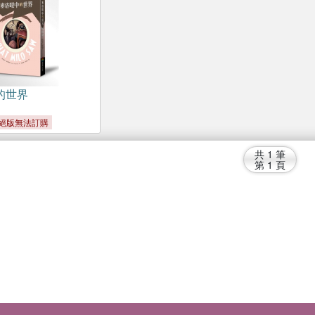
的世界
絕版無法訂購
共
1
筆
第
1
頁