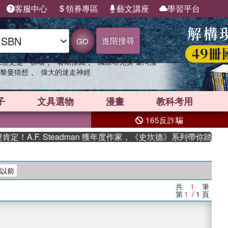
客服中心
領券專區
藝文講座
學習平台
進階搜尋
GO
、
、
果歷史是一群喵
暑期推薦
國際布克獎 臺灣漫
、
黎曼猜想
偉大的迷走神經
子
文具選物
漫畫
教科考用
165反詐騙
A.F. Steadman 獲年度作家，《史坎德》系列帶你踏上熱
年以前
共
1
筆
第
1
/ 1
頁