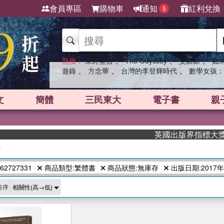
會員專區
購物車
通知
紅利兌換
5
、
、
、
熱搜：
東野圭吾
The Odyssey
父親節
如
、
、
、
遊錄
方念華
台灣的李登輝時代
數學女孩：
文
簡體
三民東大
電子書
親
英國出版界指標大獎肯定！
/
62727331
商品類型:繁體書
商品狀態:無庫存
出版日期:2017
排序