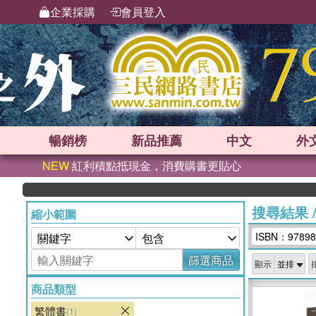
企業採購
會員登入
暢銷榜
新品
推薦
中文
外
NEW
紅利積點抵現金，消費購書更貼心
搜尋結果
縮小範圍
ISBN：97898
篩選商品
顯示
商品類型
繁體書
(1)