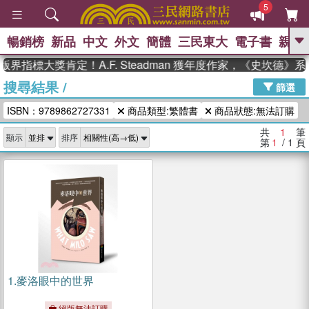
5
暢銷榜
新品
中文
外文
簡體
三民東大
電子書
親子
GO
界指標大獎肯定！A.F. Steadman 獲年度作家，《史坎德
搜尋結果
/
、
熱搜：
東野圭吾
高希均教授回憶錄
篩選
、
、
、
The Odyssey
父親節
如果歷
ISBN：9789862727331
商品類型:繁體書
商品狀態:無法訂購
、
、
史是一群喵
暑期推薦
國際布克
、
、
獎 臺灣漫遊錄
方念華
台灣的李
共
1
筆
顯示
排序
、
、
登輝時代
數學女孩：黎曼猜想
第
1
/ 1
頁
偉大的迷走神經
1.
麥洛眼中的世界
絕版無法訂購