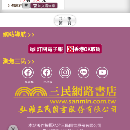
無庫存
共
1
筆
第
1
頁
網站導航 >>
聚焦三民 >>
三民書局
三民出版
本站著作權屬弘雅三民圖書股份有限公司