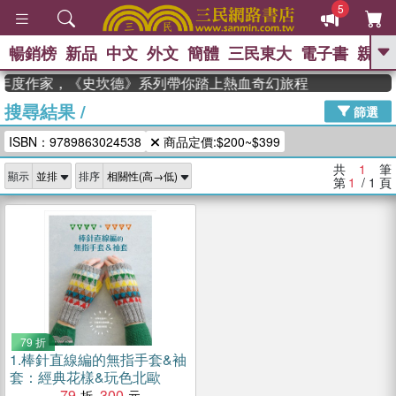
5
暢銷榜
新品
中文
外文
簡體
三民東大
電子書
親子
GO
an 獲年度作家，《史坎德》系列帶你踏上熱血奇幻旅程
搜尋結果
/
、
熱搜：
東野圭吾
高希均教授回憶錄
篩選
、
、
、
The Odyssey
父親節
如果歷
ISBN：9789863024538
商品定價:$200~$399
、
、
史是一群喵
暑期推薦
國際布克
、
、
獎 臺灣漫遊錄
方念華
台灣的李
共
1
筆
顯示
排序
、
、
登輝時代
數學女孩：黎曼猜想
第
1
/ 1
頁
偉大的迷走神經
79 折
1.
棒針直線編的無指手套&袖
套：經典花樣&玩色北歐
79
300