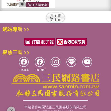
無庫存
共
1
筆
第
1
頁
網站導航 >>
聚焦三民 >>
三民書局
三民出版
本站著作權屬弘雅三民圖書股份有限公司