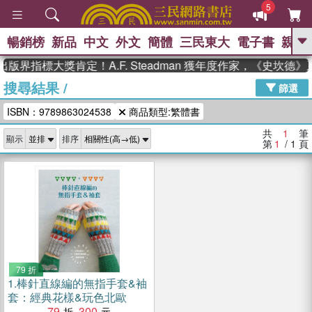
5
暢銷榜
新品
中文
外文
簡體
三民東大
電子書
親子
GO
版界指標大獎肯定！A.F. Steadman 獲年度作家，《史坎
搜尋結果
/
、
熱搜：
東野圭吾
高希均教授回憶錄
篩選
、
、
、
The Odyssey
父親節
花開錦
ISBN：9789863024538
商品類型:繁體書
、
、
、
繡
暑期推薦
方念華
台灣的
、
李登輝時代
數學女孩：黎曼猜想
共
1
筆
顯示
排序
、
、
偉大的迷走神經
如果歷史是一
第
1
/ 1
頁
、
群喵
臺灣漫遊錄
79 折
1.
棒針直線編的無指手套&袖
套：經典花樣&玩色北歐
79
300