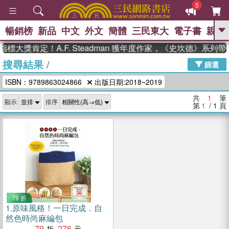
5
暢銷榜
新品
中文
外文
簡體
三民東大
電子書
親子
GO
標大獎肯定！A.F. Steadman 獲年度作家，《史坎德》系列
搜尋結果
/
、
熱搜：
東野圭吾
高希均教授回憶錄
篩選
、
、
、
The Odyssey
父親節
如果歷
ISBN：9789863024866
出版日期:2018~2019
、
、
史是一群喵
暑期推薦
國際布克
、
、
獎 臺灣漫遊錄
方念華
台灣的李
共
1
筆
顯示
排序
、
、
登輝時代
數學女孩：黎曼猜想
第
1
/ 1
頁
偉大的迷走神經
79 折
1.
原味風格！一日完成．自
然色時尚麻編包
79
276