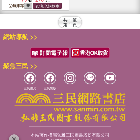
無庫存
共
1
筆
第
1
頁
網站導航 >>
聚焦三民 >>
三民書局
三民出版
本站著作權屬弘雅三民圖書股份有限公司