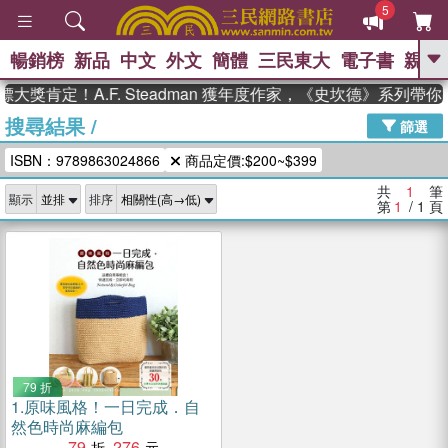
5
暢銷榜
新品
中文
外文
簡體
三民東大
電子書
親子
GO
大獎肯定！A.F. Steadman 獲年度作家，《史坎德》系列帶
搜尋結果
/
、
熱搜：
東野圭吾
高希均教授回憶錄
篩選
、
、
、
The Odyssey
父親節
如果歷
ISBN：9789863024866
商品定價:$200~$399
、
、
史是一群喵
暑期推薦
國際布克
、
、
獎 臺灣漫遊錄
方念華
台灣的李
共
1
筆
顯示
排序
、
、
登輝時代
數學女孩：黎曼猜想
第
1
/ 1
頁
偉大的迷走神經
79 折
1.
原味風格！一日完成．自
然色時尚麻編包
79
276