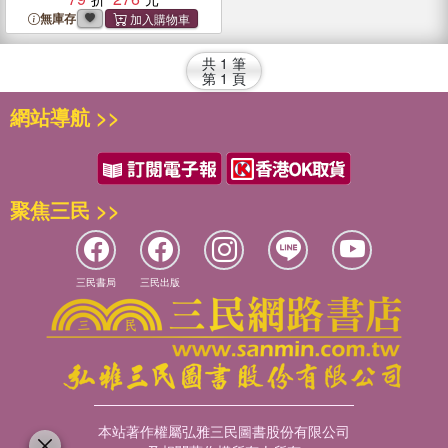
無庫存
共
1
筆
第
1
頁
網站導航 >>
聚焦三民 >>
三民書局
三民出版
本站著作權屬弘雅三民圖書股份有限公司