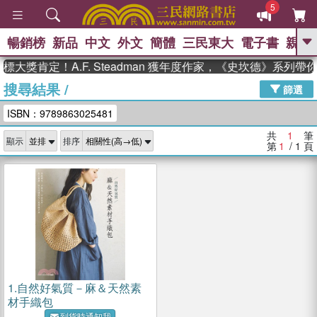
5
暢銷榜
新品
中文
外文
簡體
三民東大
電子書
親子
GO
大獎肯定！A.F. Steadman 獲年度作家，《史坎德》系列
搜尋結果
/
、
熱搜：
東野圭吾
高希均教授回憶錄
篩選
、
、
、
The Odyssey
父親節
如果歷
ISBN：9789863025481
、
、
史是一群喵
暑期推薦
國際布克
、
、
獎 臺灣漫遊錄
方念華
台灣的李
共
1
筆
顯示
排序
、
、
登輝時代
數學女孩：黎曼猜想
第
1
/ 1
頁
偉大的迷走神經
1.
自然好氣質－麻＆天然素
材手織包
到貨時通知我