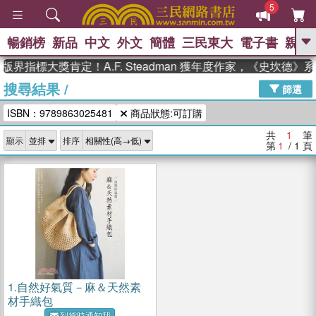
5
暢銷榜
新品
中文
外文
簡體
三民東大
電子書
親子
GO
版界指標大獎肯定！A.F. Steadman 獲年度作家，《史坎德
搜尋結果
/
、
熱搜：
東野圭吾
高希均教授回憶錄
篩選
、
、
、
The Odyssey
父親節
如果歷
ISBN：9789863025481
商品狀態:可訂購
、
、
史是一群喵
暑期推薦
國際布克
、
、
獎 臺灣漫遊錄
方念華
台灣的李
共
1
筆
顯示
排序
、
、
登輝時代
數學女孩：黎曼猜想
第
1
/ 1
頁
偉大的迷走神經
1.
自然好氣質－麻＆天然素
材手織包
到貨時通知我