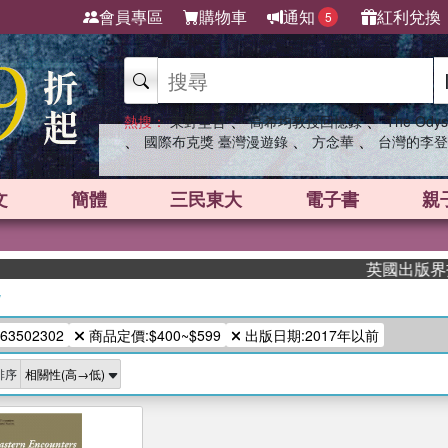
會員專區
購物車
通知
紅利兌換
5
、
、
熱搜：
東野圭吾
高希均教授回憶錄
The Odys
、
、
、
國際布克獎 臺灣漫遊錄
方念華
台灣的李登
文
簡體
三民東大
電子書
親
英國出版界指標
/
63502302
商品定價:$400~$599
出版日期:2017年以前
排序