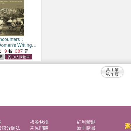
Encounters：
omen's Writing
ast, 1867-1929
9
387
：
共
1
筆
第
1
頁
募
禮券兌換
紅利積點
聚
書館分類法
常見問題
新手購書