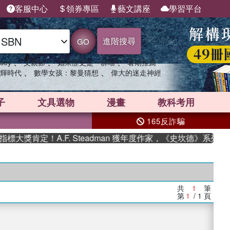
客服中心
領券專區
藝文講座
學習平台
進階搜尋
GO
、
、
、
sey
父親節
如果歷史是一群喵
暑期推薦
、
、
輝時代
數學女孩：黎曼猜想
偉大的迷走神經
子
文具選物
漫畫
教科考用
165反詐騙
大獎肯定！A.F. Steadman 獲年度作家，《史坎德》系列帶
共
1
筆
第
1
/ 1
頁