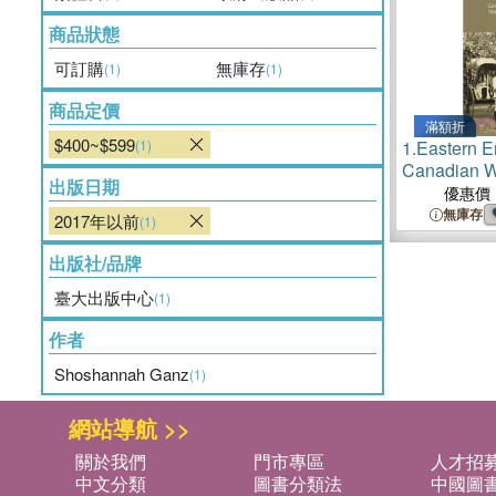
商品狀態
可訂購
無庫存
(1)
(1)
商品定價
滿額折
$400~$599
(1)
1.
Eastern 
Canadian W
出版日期
about the E
優惠價
無庫存
2017年以前
(1)
出版社/品牌
臺大出版中心
(1)
作者
Shoshannah Ganz
(1)
網站導航 >>
關於我們
門市專區
人才招
中文分類
圖書分類法
中國圖