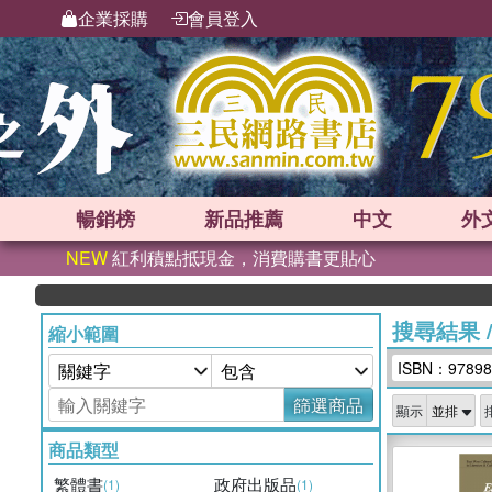
企業採購
會員登入
暢銷榜
新品
推薦
中文
外
NEW
紅利積點抵現金，消費購書更貼心
搜尋結果
縮小範圍
ISBN：97898
篩選商品
顯示
商品類型
繁體書
政府出版品
(1)
(1)