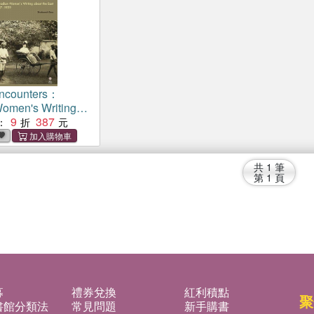
Encounters：
omen's Writing
ast, 1867-1929
9
387
：
共
1
筆
第
1
頁
募
禮券兌換
紅利積點
聚
書館分類法
常見問題
新手購書