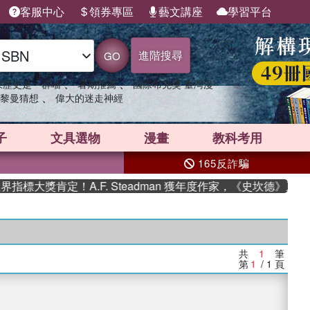
客服中心
領券專區
藝文講座
學習平台
進階搜尋
GO
、
、
果歷史是一群喵
暑期推薦
國際布克獎 臺灣漫
、
黎曼猜想
偉大的迷走神經
子
文具選物
漫畫
教科考用
165反詐騙
標大獎肯定！A.F. Steadman 獲年度作家，《史坎德》系列
共
1
筆
第
1
/ 1
頁