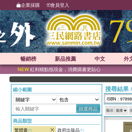
企業採購
會員登入
暢銷榜
新品
推薦
中文
外
NEW
紅利積點抵現金，消費購書更貼心
搜尋結果
縮小範圍
ISBN：97898
篩選商品
顯示
商品類型
繁體書
政府出版品
(1)
(1)