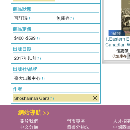
商品狀態
可訂購
無庫存
(1)
(1)
商品定價
滿額折
$400~$599
(1)
1.
Eastern 
Canadian W
出版日期
about the E
優惠價
無庫存
2017年以前
(1)
出版社/品牌
臺大出版中心
(1)
作者
Shoshannah Ganz
(1)
網站導航 >>
關於我們
門市專區
人才招
中文分類
圖書分類法
中國圖