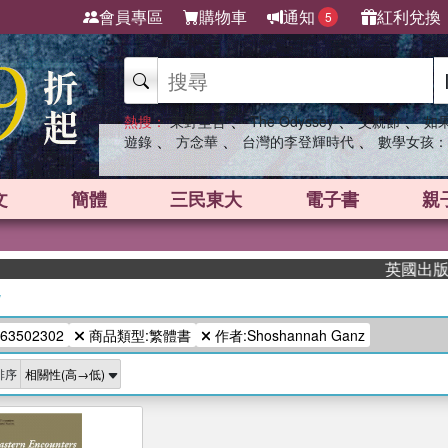
會員專區
購物車
通知
紅利兌換
5
、
、
、
熱搜：
東野圭吾
The Odyssey
父親節
如
、
、
、
遊錄
方念華
台灣的李登輝時代
數學女孩：
文
簡體
三民東大
電子書
親
英國出版界指
/
63502302
商品類型:繁體書
作者:Shoshannah Ganz
排序