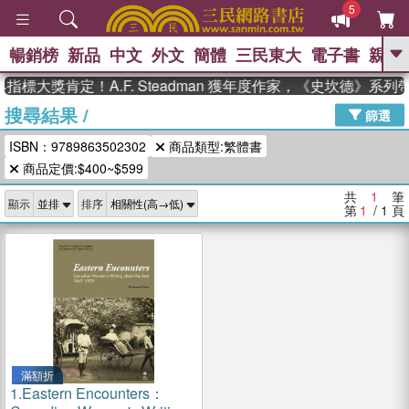
5
暢銷榜
新品
中文
外文
簡體
三民東大
電子書
親子
GO
指標大獎肯定！A.F. Steadman 獲年度作家，《史坎德》系
搜尋結果
/
、
熱搜：
東野圭吾
高希均教授回憶錄
篩選
、
、
、
The Odyssey
父親節
如果歷
ISBN：9789863502302
商品類型:繁體書
、
、
史是一群喵
暑期推薦
國際布克
、
、
商品定價:$400~$599
獎 臺灣漫遊錄
方念華
台灣的李
、
、
登輝時代
數學女孩：黎曼猜想
共
1
筆
顯示
排序
偉大的迷走神經
第
1
/ 1
頁
滿額折
1.
Eastern Encounters：