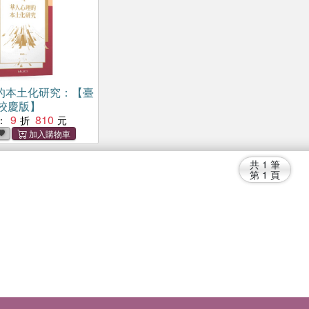
的本土化研究：【臺
校慶版】
9
810
：
共
1
筆
第
1
頁