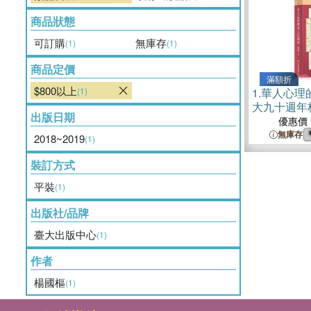
商品狀態
可訂購
無庫存
(1)
(1)
商品定價
滿額折
$800以上
(1)
1.
華人心理
大九十週年
出版日期
優惠價
無庫存
2018~2019
(1)
裝訂方式
平裝
(1)
出版社/品牌
臺大出版中心
(1)
作者
楊國樞
(1)