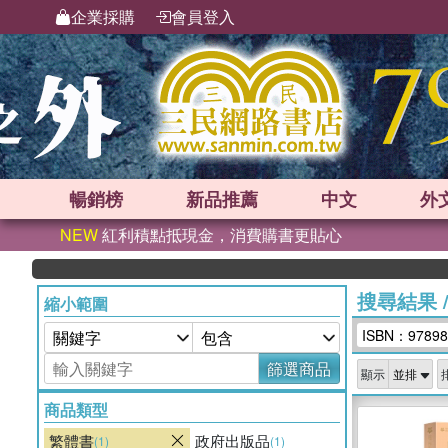
企業採購
會員登入
暢銷榜
新品
推薦
中文
外
NEW
紅利積點抵現金，消費購書更貼心
搜尋結果
縮小範圍
ISBN：97898
篩選商品
顯示
商品類型
繁體書
政府出版品
(1)
(1)