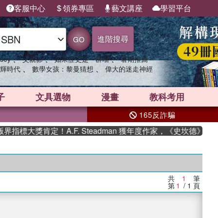
客服中心
領券專區
藝文講座
學習平台
進階搜尋
GO
、
、
、
sey
父親節
如果歷史是一群喵
暑期推薦
、
、
輝時代
數學女孩：黎曼猜想
偉大的迷走神經
子
文具選物
漫畫
教科考用
165反詐騙
指標大獎肯定！A.F. Steadman 獲年度作家，《史坎德》系
共
1
筆
第
1
/ 1
頁