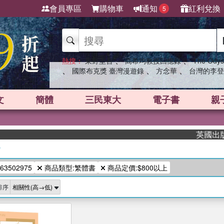
會員專區
購物車
通知
紅利兌換
5
、
、
熱搜：
東野圭吾
高希均教授回憶錄
The Odys
、
、
、
國際布克獎 臺灣漫遊錄
方念華
台灣的李登
文
簡體
三民東大
電子書
親
英國出版界
/
63502975
商品類型:繁體書
商品定價:$800以上
排序