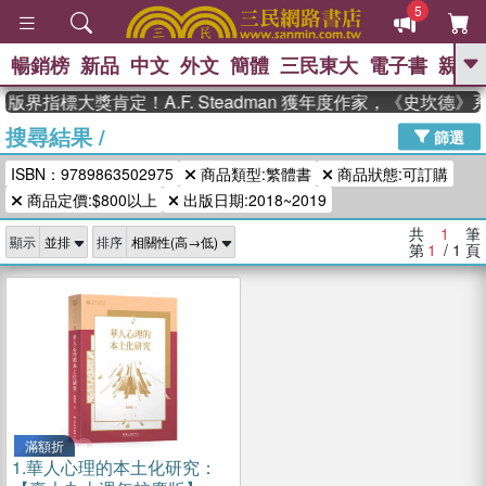
5
暢銷榜
新品
中文
外文
簡體
三民東大
電子書
親子
GO
版界指標大獎肯定！A.F. Steadman 獲年度作家，《史坎德
搜尋結果
/
、
熱搜：
東野圭吾
高希均教授回憶錄
篩選
、
、
、
The Odyssey
父親節
如果歷
ISBN：9789863502975
商品類型:繁體書
商品狀態:可訂購
、
、
史是一群喵
暑期推薦
國際布克
、
、
商品定價:$800以上
出版日期:2018~2019
獎 臺灣漫遊錄
方念華
台灣的李
、
、
登輝時代
數學女孩：黎曼猜想
共
1
筆
顯示
排序
偉大的迷走神經
第
1
/ 1
頁
滿額折
1.
華人心理的本土化研究：