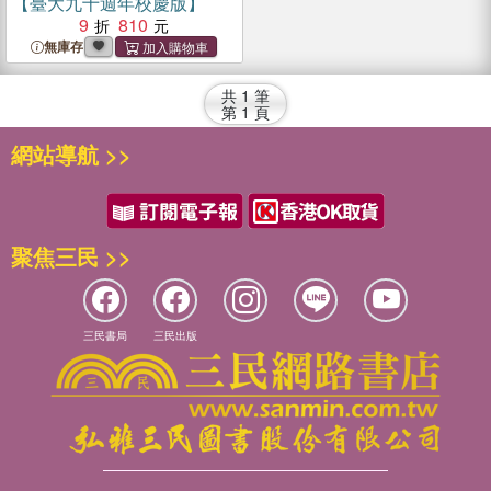
【臺大九十週年校慶版】
9
810
無庫存
共
1
筆
第
1
頁
網站導航 >>
聚焦三民 >>
三民書局
三民出版