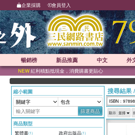
企業採購
會員登入
暢銷榜
新品
推薦
中文
外
NEW
紅利積點抵現金，消費購書更貼心
搜尋結果
縮小範圍
ISBN：97898
篩選商品
顯示
商品類型
繁體書
政府出版品
(1)
(1)