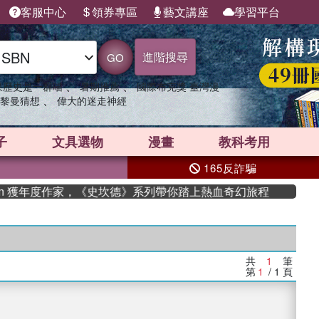
客服中心
領券專區
藝文講座
學習平台
進階搜尋
GO
、
、
果歷史是一群喵
暑期推薦
國際布克獎 臺灣漫
、
黎曼猜想
偉大的迷走神經
子
文具選物
漫畫
教科考用
165反詐騙
an 獲年度作家，《史坎德》系列帶你踏上熱血奇幻旅程
共
1
筆
第
1
/ 1
頁