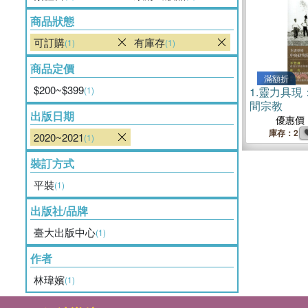
商品狀態
可訂購
有庫存
(1)
(1)
商品定價
滿額折
$200~$399
(1)
1.
靈力具現
間宗教
出版日期
優惠價
庫存：2
2020~2021
(1)
裝訂方式
平裝
(1)
出版社/品牌
臺大出版中心
(1)
作者
林瑋嬪
(1)