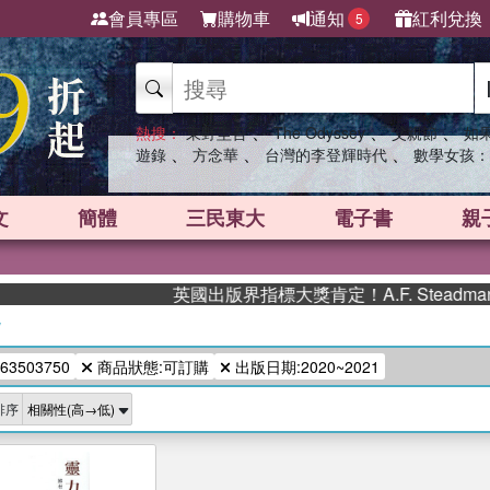
會員專區
購物車
通知
紅利兌換
5
、
、
、
熱搜：
東野圭吾
The Odyssey
父親節
如
、
、
、
遊錄
方念華
台灣的李登輝時代
數學女孩：
文
簡體
三民東大
電子書
親
英國出版界指標大獎肯定！A.F. Steadm
/
63503750
商品狀態:可訂購
出版日期:2020~2021
排序