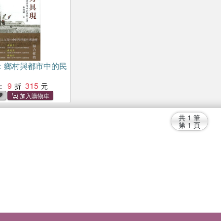
：鄉村與都市中的民
9
315
：
共
1
筆
第
1
頁