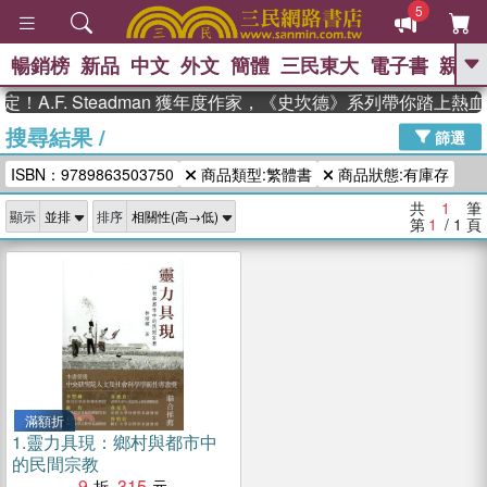
5
暢銷榜
新品
中文
外文
簡體
三民東大
電子書
親子
GO
！A.F. Steadman 獲年度作家，《史坎德》系列帶你踏上熱
搜尋結果
/
、
熱搜：
東野圭吾
高希均教授回憶錄
篩選
、
、
、
The Odyssey
父親節
花開錦
ISBN：9789863503750
商品類型:繁體書
商品狀態:有庫存
、
、
、
繡
暑期推薦
方念華
台灣的
、
李登輝時代
數學女孩：黎曼猜想
共
1
筆
顯示
排序
、
、
偉大的迷走神經
如果歷史是一
第
1
/ 1
頁
、
群喵
臺灣漫遊錄
滿額折
1.
靈力具現：鄉村與都市中
的民間宗教
9
315