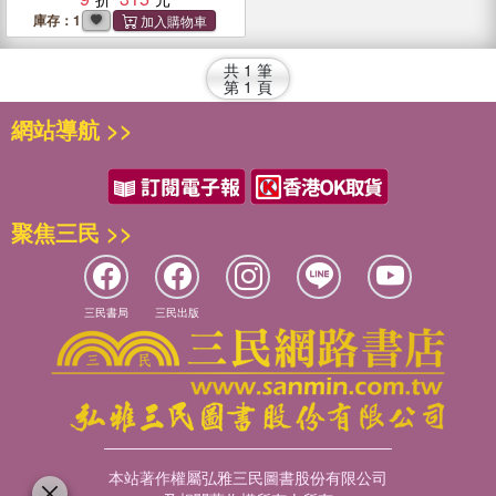
庫存：1
共
1
筆
第
1
頁
網站導航 >>
聚焦三民 >>
三民書局
三民出版
本站著作權屬弘雅三民圖書股份有限公司