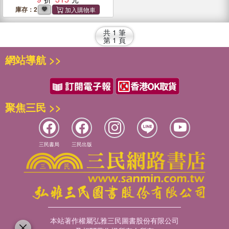
庫存：2
共
1
筆
第
1
頁
網站導航 >>
聚焦三民 >>
三民書局
三民出版
本站著作權屬弘雅三民圖書股份有限公司