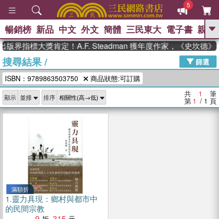
5
暢銷榜
新品
中文
外文
簡體
三民東大
電子書
親子
GO
出版界指標大獎肯定！A.F. Steadman 獲年度作家，《史坎
搜尋結果
/
、
熱搜：
東野圭吾
高希均教授回憶錄
篩選
、
、
、
The Odyssey
父親節
如果歷
ISBN：9789863503750
商品狀態:可訂購
、
、
史是一群喵
暑期推薦
國際布克
、
、
獎 臺灣漫遊錄
方念華
台灣的李
共
1
筆
顯示
排序
、
、
登輝時代
數學女孩：黎曼猜想
第
1
/ 1
頁
偉大的迷走神經
滿額折
1.
靈力具現：鄉村與都市中
的民間宗教
9
315